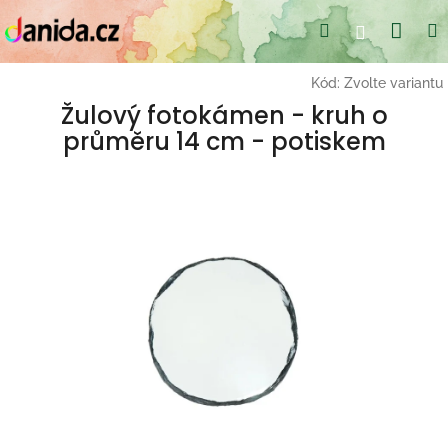
Přejít
Nák
Hledat
Přihlášení
na
obsah
koší
Kód:
Zvolte variantu
Žulový fotokámen - kruh o
průměru 14 cm - potiskem