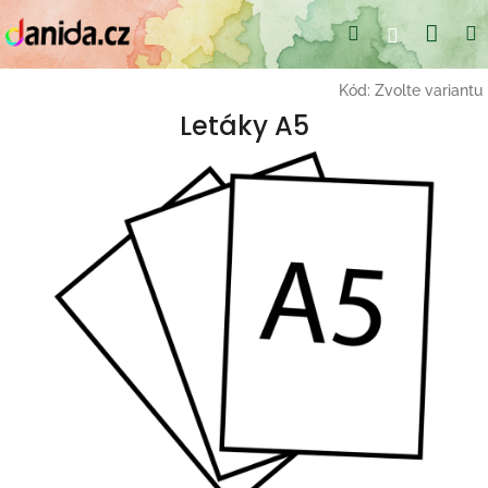
Přejít
Nák
Hledat
Přihlášení
na
obsah
koší
Kód:
Zvolte variantu
Letáky A5