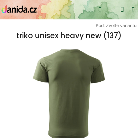
Přejít
Nák
Hledat
Přihlášení
na
obsah
koší
Kód:
Zvolte variantu
triko unisex heavy new (137)