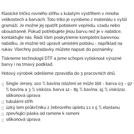
Klasické tričko rovného střihu s kulatým výstřihem v mnoha
velikostech a barvách. Toto triko je vyrobeno z materiálu s vyšší
gramáží. Je možné jej opatřit potiskem vepředu, vzadu nebo
oboustranně. Pokud potřebujete jinou barvu než je v nabídce,
kontaktujte nás. Rádi Vám poskytneme kompletní barevnou
nabídku. Je možné též upravit umístění potisku - například na
rukáv. Všechny požadavky můžete napsat do poznámky.
Tiskneme technologií DTF a jsme schopni vytisknout výrazné
barvy i na tmavý podklad.
Hotový výrobek odešleme zpravidla do 3 pracovních dnů.
Single Jersey, 100 % bavlna (složení se může lišit - barva 03 - 97
% bavlna a 3 % viskóza, barva 12 - 85 % bavlna, 15 % viskóza),
silikonová úprava
tubulární střih
úzký lem průkrčníku z žebrového úpletu 1:1 s 5 % elastanu
zpevňující páska od ramene k rameni
silikonová úprava