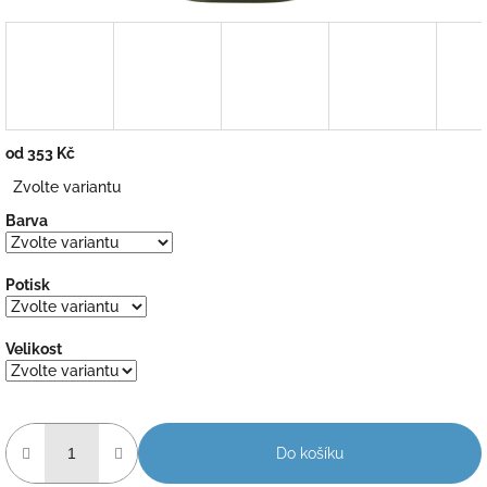
od
353 Kč
Měrná
Zvolte variantu
cena:
Barva
Potisk
Velikost
Do košíku