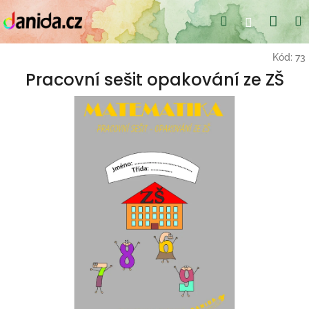
Přejít
Nák
Hledat
Přihlášení
na
obsah
koší
Kód:
73
Pracovní sešit opakování ze ZŠ