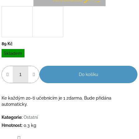
89 Kč
Měrná
Skladem
cena:
Do košíku
Ke každým 20-ti učebnicím je 1 zdarma. Bude přidána
automaticky.
Kategorie
:
Ostatní
Hmotnost
:
0.3 kg