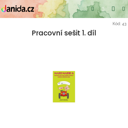
Přejít
Nák
Hledat
Přihlášení
na
obsah
koší
Kód:
43
Pracovní sešit 1. díl