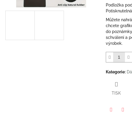
Podložka pod
Potisknuteln
Můžete nahrát
chcete grafik
do poznámky
schválení a 
výrobek.
Kategorie
:
Dá
TISK
Twitter
Face