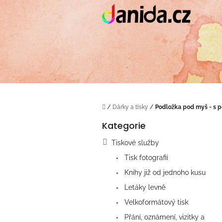
Přejít
na
obsah
Domů
/
Dárky a tisky
/
Podložka pod myš - s 
P
Kategorie
o
Přeskočit
s
kategorie
Tiskové služby
t
r
Tisk fotografií
a
Knihy již od jednoho kusu
n
Letáky levně
n
í
Velkoformátový tisk
p
Přání, oznámení, vizitky a