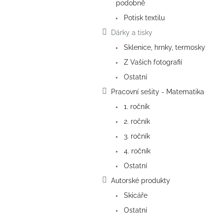
a
podobně
n
Potisk textilu
e
Dárky a tisky
l
Sklenice, hrnky, termosky
Z Vašich fotografií
Ostatní
Pracovní sešity - Matematika
1. ročník
2. ročník
3. ročník
4. ročník
Ostatní
Autorské produkty
Skicáře
Ostatní