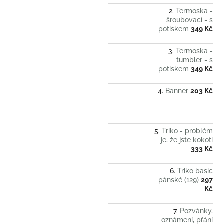
Termoska -
šroubovací - s
potiskem
349 Kč
Termoska -
tumbler - s
potiskem
349 Kč
Banner
203 Kč
Triko - problém
je, že jste kokoti
333 Kč
Triko basic
pánské (129)
297
Kč
Pozvánky,
oznámení, přání