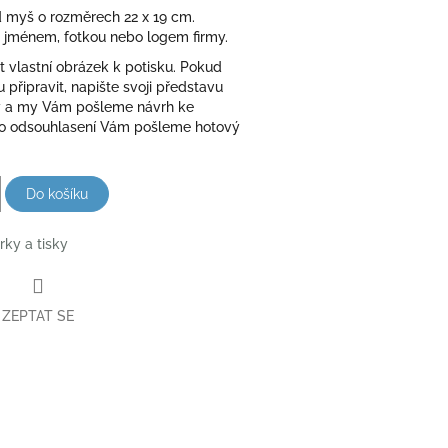
 myš o rozměrech 22 x 19 cm.
á jménem, fotkou nebo logem firmy.
 vlastní obrázek k potisku. Pokud
u připravit, napište svoji představu
 a my Vám pošleme návrh ke
po odsouhlasení Vám pošleme hotový
Do košíku
rky a tisky
ZEPTAT SE
book