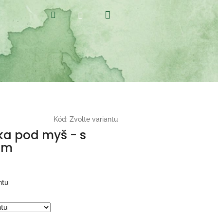
Nákupní
Hledat
Přihlášení
košík
Kód:
Zvolte variantu
ka pod myš - s
em
ntu