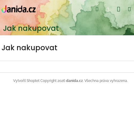
Přejít
Nák
Hledat
Přihlášení
na
obsah
koší
Jak nakupovat
Jak nakupovat
Z
á
p
Copyright 2026
danida.cz
. Všechna práva vyhrazena.
Vytvořil Shoptet
a
t
í